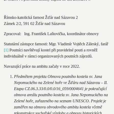
Římsko-katolická farnost Žďár nad Sázavou 2
Zámek 2/2, 591 02 Žďár nad Sázavou
Zpracoval: Ing. František Laštovička, koordinátor obnovy
Statutární zástupce farnosti: Mgr. Vladimír Vojtěch Záleský, farář
[1]
Poutníci navštěvují kostel při pravidelné pouti a rovněž
individuálně v rámci organizovaných poutních zájezdů.
Navazující práce na ambitu začaly v roce 2022.
Předmětem projektu Obnova poutního kostela sv. Jana
Nepomuckého na Zelené hoře ve Žďáru nad Sázavou – II.
Etapa CZ.06.3.33/0.0/0.0/16_059/0004641 je pokračující
obnova areálu poutního kostela sv. Jana Nepomuckého na
Zelené hoře, zařazeného na seznam UNESCO. Projekt je
zaměřen na obnovu obvodového ambitu kostela včetně
rekonstrukce sochařské výzdoby a obnovu historických