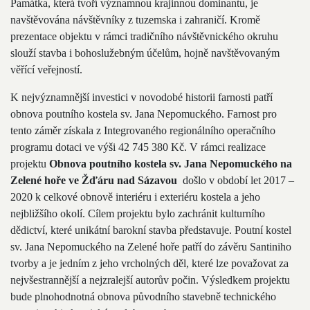
Památka, která tvoří významnou krajinnou dominantu, je
navštěvována návštěvníky z tuzemska i zahraničí. Kromě
prezentace objektu v rámci tradičního návštěvnického okruhu
slouží stavba i bohoslužebným účelům, hojně navštěvovaným
věřící veřejností.
K nejvýznamnější investici v novodobé historii farnosti patří
obnova poutního kostela sv. Jana Nepomuckého. Farnost pro
tento záměr získala z Integrovaného regionálního operačního
programu dotaci ve výši 42 745 380 Kč. V rámci realizace
projektu
Obnova poutního kostela sv. Jana Nepomuckého na
Zelené hoře ve Žďáru nad Sázavou
došlo
v
období let 2017 –
2020 k celkové obnově interiéru i exteriéru kostela a jeho
nejbližšího okolí. Cílem projektu bylo zachránit kulturního
dědictví, které unikátní barokní stavba představuje. Poutní kostel
sv. Jana Nepomuckého na Zelené hoře patří do závěru Santiniho
tvorby a je jedním z jeho vrcholných děl, které lze považovat za
nejvšestrannější a nejzralejší autorův počin. Výsledkem projektu
bude plnohodnotná obnova původního stavebně technického