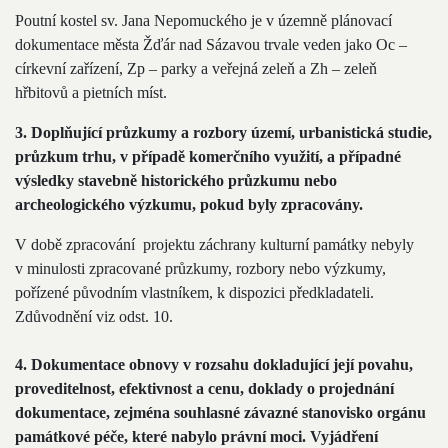
Poutní kostel sv. Jana Nepomuckého je v územně plánovací
dokumentace města Žďár nad Sázavou trvale veden jako Oc –
církevní zařízení, Zp – parky a veřejná zeleň a Zh – zeleň
hřbitovů a pietních míst.
3. Doplňující průzkumy a rozbory území, urbanistická studie,
průzkum trhu, v případě komerčního využití, a případné
výsledky stavebně historického průzkumu nebo
archeologického výzkumu, pokud byly zpracovány.
V době zpracování projektu záchrany kulturní památky nebyly
v minulosti zpracované průzkumy, rozbory nebo výzkumy,
pořízené původním vlastníkem, k dispozici předkladateli.
Zdůvodnění viz odst. 10.
4. Dokumentace obnovy v rozsahu dokladující její povahu,
proveditelnost, efektivnost a cenu, doklady o projednání
dokumentace, zejména souhlasné závazné stanovisko orgánu
památkové péče, které nabylo právní moci. Vyjádření