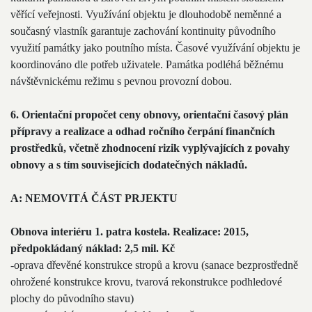
věřící veřejnosti. Využívání objektu je dlouhodobě neměnné a
současný vlastník garantuje zachování kontinuity původního
využití památky jako poutního místa. Časové využívání objektu je
koordinováno dle potřeb uživatele. Památka podléhá běžnému
návštěvnickému režimu s pevnou provozní dobou.
6. Orientační propočet ceny obnovy, orientační časový plán
přípravy a realizace a odhad ročního čerpání finančních
prostředků, včetně zhodnocení rizik vyplývajících z povahy
obnovy a s tím souvisejících dodatečných nákladů.
A: NEMOVITÁ ČÁST PRJEKTU
Obnova interiéru 1. patra kostela. Realizace: 2015,
předpokládaný náklad: 2,5 mil. Kč
-oprava dřevěné konstrukce stropů a krovu (sanace bezprostředně
ohrožené konstrukce krovu, tvarová rekonstrukce podhledové
plochy do původního stavu)