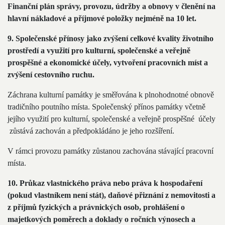
Finanční plán správy, provozu, údržby a obnovy v členění na
hlavní nákladové a příjmové položky nejméně na 10 let.
9. Společenské přínosy jako zvýšení celkové kvality životního
prostředí a využití pro kulturní, společenské a veřejně
prospěšné a ekonomické účely, vytvoření pracovních míst a
zvýšení cestovního ruchu.
Záchrana kulturní památky je směřována k plnohodnotné obnově
tradičního poutního místa. Společenský přínos památky včetně
jejího využití pro kulturní, společenské a veřejně prospěšné účely
zůstává zachován a předpokládáno je jeho rozšíření.
V rámci provozu památky zůstanou zachována stávající pracovní
místa.
10. Průkaz vlastnického práva nebo práva k hospodaření
(pokud vlastníkem není stát), daňové přiznání z nemovitosti a
z příjmů fyzických a právnických osob, prohlášení o
majetkových poměrech a doklady o ročních výnosech a