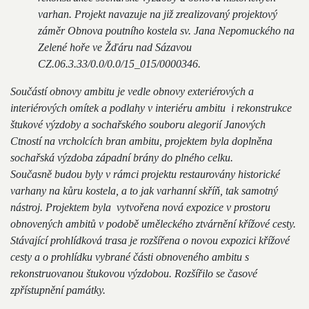
varhan. Projekt navazuje na již zrealizovaný projektový
záměr Obnova poutního kostela sv. Jana Nepomuckého na
Zelené hoře ve Žďáru nad Sázavou
CZ.06.3.33/0.0/0.0/15_015/0000346.
Součástí obnovy ambitu je vedle obnovy exteriérových a
interiérových omítek a podlahy v interiéru ambitu i rekonstrukce
štukové výzdoby a sochařského souboru alegorií Janových
Ctností na vrcholcích bran ambitu, projektem byla doplněna
sochařská výzdoba západní brány do plného celku.
Současně budou byly v rámci projektu restaurovány historické
varhany na kůru kostela, a to jak varhanní skříň, tak samotný
nástroj. Projektem byla vytvořena nová expozice v prostoru
obnovených ambitů v podobě uměleckého ztvárnění křížové cesty.
Stávající prohlídková trasa je rozšířena o novou expozici křížové
cesty a o prohlídku vybrané části obnoveného ambitu s
rekonstruovanou štukovou výzdobou. Rozšířilo se časové
zpřístupnění památky.