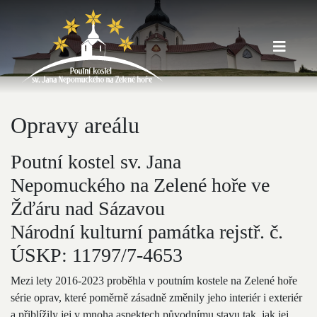
Opravy areálu
Poutní kostel sv. Jana
Nepomuckého na Zelené hoře ve
Žďáru nad Sázavou
Národní kulturní památka rejstř. č.
ÚSKP: 11797/7-4653
Mezi lety 2016-2023 proběhla v poutním kostele na Zelené hoře
série oprav, které poměrně zásadně změnily jeho interiér i exteriér
a přiblížily jej v mnoha aspektech původnímu stavu tak, jak jej