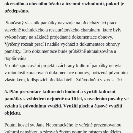
okresního a obecního úřadu a územní rozhodnutí, pokud je
předepsáno.
Současný vlastník památky navazuje na předcházející práce
stavebně technického a restaurátorského charakteru, které byly
vykonávány na základě projednané dokumentace obnovy.
Vytčený rozsah prací i nadále vychází z dokumentace obnovy
památky. Tato dokumentace bude průběžně aktualizována a
doplňována.
V době zpracování projektu záchrany kulturní památky nebyla
v minulosti zpracovaná dokumentace obnovy, pořízená původním
vlastníkem, k dispozici předkladateli. Zdůvodnění viz odst. 10.
5. Plán prezentace kulturních hodnot a využití kulturní
památky s výhledem nejméně na 10 let, s uvedením povahy ve
vztahu k původnímu využití. Využití ploch a časové využití
objektu.
Poutní kostel sv. Jana Nepomuckého je veřejně prezentovanou
kulturní památkou a zároveň živým poutním místem sloužícím