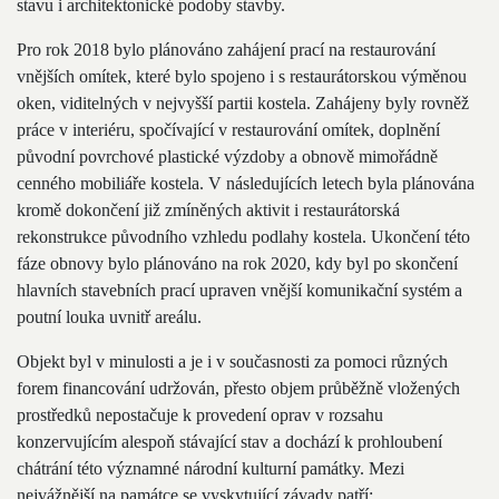
stavu i architektonické podoby stavby.
Pro rok 2018 bylo plánováno zahájení prací na restaurování
vnějších omítek, které bylo spojeno i s restaurátorskou výměnou
oken, viditelných v nejvyšší partii kostela. Zahájeny byly rovněž
práce v interiéru, spočívající v restaurování omítek, doplnění
původní povrchové plastické výzdoby a obnově mimořádně
cenného mobiliáře kostela. V následujících letech byla plánována
kromě dokončení již zmíněných aktivit i restaurátorská
rekonstrukce původního vzhledu podlahy kostela. Ukončení této
fáze obnovy bylo plánováno na rok 2020, kdy byl po skončení
hlavních stavebních prací upraven vnější komunikační systém a
poutní louka uvnitř areálu.
Objekt byl v minulosti a je i v současnosti za pomoci různých
forem financování udržován, přesto objem průběžně vložených
prostředků nepostačuje k provedení oprav v rozsahu
konzervujícím alespoň stávající stav a dochází k prohloubení
chátrání této významné národní kulturní památky. Mezi
nejvážnější na památce se vyskytující závady patří: