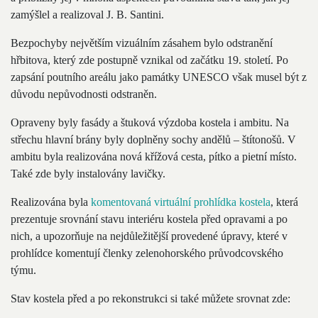
zamýšlel a realizoval J. B. Santini.
Bezpochyby největším vizuálním zásahem bylo odstranění
hřbitova, který zde postupně vznikal od začátku 19. století. Po
zapsání poutního areálu jako památky UNESCO však musel být z
důvodu nepůvodnosti odstraněn.
Opraveny byly fasády a štuková výzdoba kostela i ambitu. Na
střechu hlavní brány byly doplněny sochy andělů – štítonošů. V
ambitu byla realizována nová křížová cesta, pítko a pietní místo.
Také zde byly instalovány lavičky.
Realizována byla
komentovaná virtuální prohlídka kostela
, která
prezentuje srovnání stavu interiéru kostela před opravami a po
nich, a upozorňuje na nejdůležitější provedené úpravy, které v
prohlídce komentují členky zelenohorského průvodcovského
týmu.
Stav kostela před a po rekonstrukci si také můžete srovnat zde: