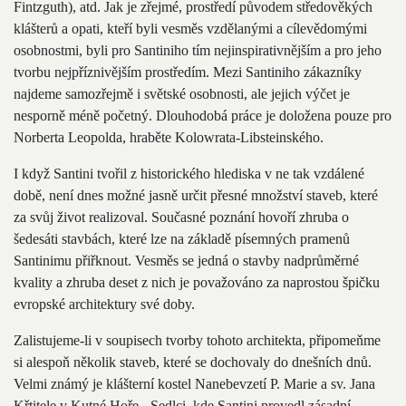
Fintzguth), atd. Jak je zřejmé, prostředí původem středověkých
klášterů a opati, kteří byli vesměs vzdělanými a cílevědomými
osobnostmi, byli pro Santiniho tím nejinspirativnějším a pro jeho
tvorbu nejpříznivějším prostředím. Mezi Santiniho zákazníky
najdeme samozřejmě i světské osobnosti, ale jejich výčet je
nesporně méně početný. Dlouhodobá práce je doložena pouze pro
Norberta Leopolda, hraběte Kolowrata-Libsteinského.
I když Santini tvořil z historického hlediska v ne tak vzdálené
době, není dnes možné jasně určit přesné množství staveb, které
za svůj život realizoval. Současné poznání hovoří zhruba o
šedesáti stavbách, které lze na základě písemných pramenů
Santinimu přiřknout. Vesměs se jedná o stavby nadprůměrné
kvality a zhruba deset z nich je považováno za naprostou špičku
evropské architektury své doby.
Zalistujeme-li v soupisech tvorby tohoto architekta, připomeňme
si alespoň několik staveb, které se dochovaly do dnešních dnů.
Velmi známý je klášterní kostel Nanebevzetí P. Marie a sv. Jana
Křtitele v Kutné Hoře - Sedlci, kde Santini provedl zásadní