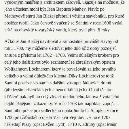
vyučeným malířem a architektem zároveň, ukazuje na možnost, že
jeho učitelem mohl být Jean Baptista Mathey. Navíc po
Matheyově smrti Jan Blažej přebral i většinu stavebníků, pro které
posléze tvořil. Jako čerstvě vyučený se Santini v roce 1696 vydal
ještě na obvyklý tovaryšský vandr, který trval přes tři roky.
Ačkoliv Jan Blažej navrhoval a samostatně prováděl stavby od
roku 1700, my můžeme sledovat jeho dílo až z doby pozdější,
zhruba z přelomu let 1702 - 1703. Velmi důležitým krokem pro
celý jeho další život bylo seznámení se zbraslavským opatem
Wolfgangem Lochnerem, který je považován za jeho prvního
velkého a velmi důležitého klienta. Díky Lochnerovi se totiž
Santini posléze seznámil s dalšími zástupci řádových domů
(především cisterciáckých a benediktinských). Opati těchto
klášterů pak byli po celý zbytek nedlouhého Janova života jeho
nejdůležitějšími zákazníky. V roce 1703 tak například započala
Santiniho práce pro sedleckého opata Jindřicha Snopka, v roce
1706 pro žďárského opata Václava Vejmluvu, v roce 1707
následují Plasy (opat Evžen Tyttl), 1710 Kladruby (opat Maur