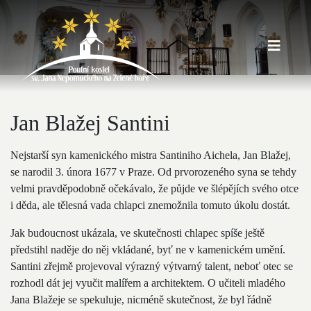
Jan Blažej Santini
Nejstarší syn kamenického mistra Santiniho Aichela, Jan Blažej,
se narodil 3. února 1677 v Praze. Od prvorozeného syna se tehdy
velmi pravděpodobně očekávalo, že půjde ve šlépějích svého otce
i děda, ale tělesná vada chlapci znemožnila tomuto úkolu dostát.
Jak budoucnost ukázala, ve skutečnosti chlapec spíše ještě
předstihl naděje do něj vkládané, byť ne v kamenickém umění.
Santini zřejmě projevoval výrazný výtvarný talent, neboť otec se
rozhodl dát jej vyučit malířem a architektem. O učiteli mladého
Jana Blažeje se spekuluje, nicméně skutečnost, že byl řádně