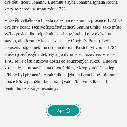
dvě děti, dceru Johannu Ludmilu a syna Johanna Ignatia Rocha,
který se narodil v srpnu roku 1723.
V závěti velkého architekta nalezneme datum 5. prosince 1723. O
dva dny později teprve šestačtyřicetiletý Santini umírá. Jako místo
svého posledního odpočinku si sám vybral nikoliv okázalou
stavbu, ale skromný kostel sv. Jana v Oboře (v Praze). Leč
nerušený odpočinek mu osud nedopřál. Kostel byl v roce 1784
zrušen josefínskými dekrety a po dvou letech uzavřen. V roce
1791 se i s částí hřbitova dostal do soukromých rukou. Budova
kostela byla přestavěna na obytný dům, z krypty udělán sklep,
hřbitov byl přeměněn v zahrádku a jeho existenci dnes připomíná
pouze kříž a pamětní deska na bývalé hřbitovní zdi. Osud
Santiniho ostatků je neznámý.
Zpět