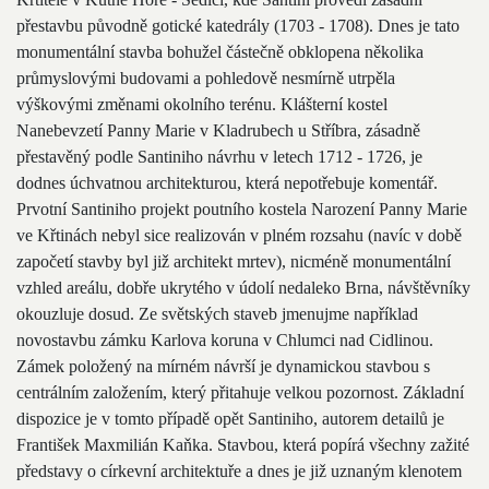
přestavbu původně gotické katedrály (1703 - 1708). Dnes je tato
monumentální stavba bohužel částečně obklopena několika
průmyslovými budovami a pohledově nesmírně utrpěla
výškovými změnami okolního terénu. Klášterní kostel
Nanebevzetí Panny Marie v Kladrubech u Stříbra, zásadně
přestavěný podle Santiniho návrhu v letech 1712 - 1726, je
dodnes úchvatnou architekturou, která nepotřebuje komentář.
Prvotní Santiniho projekt poutního kostela Narození Panny Marie
ve Křtinách nebyl sice realizován v plném rozsahu (navíc v době
započetí stavby byl již architekt mrtev), nicméně monumentální
vzhled areálu, dobře ukrytého v údolí nedaleko Brna, návštěvníky
okouzluje dosud. Ze světských staveb jmenujme například
novostavbu zámku Karlova koruna v Chlumci nad Cidlinou.
Zámek položený na mírném návrší je dynamickou stavbou s
centrálním založením, který přitahuje velkou pozornost. Základní
dispozice je v tomto případě opět Santiniho, autorem detailů je
František Maxmilián Kaňka. Stavbou, která popírá všechny zažité
představy o církevní architektuře a dnes je již uznaným klenotem