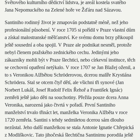
Světového kulturního dědictví lidstva, je areál kostela svatého
Jana Nepomuckého na Zelené hoře ve Žďáru nad Sázavou.
Santiniho rodinný život je zmapován podstatně méně, než jeho
profesionální působení. V roce 1705 si pořídil v Praze vlastní dům
a získal malostranské měšťanství. Ke svému domu brzy přikoupil
ještě sousední a oba spojil. V Praze ale podnikat nesměl, protože
nebyl členem pražského zednického cechu. Jedinými jeho
zákazníky mohli být v Praze šlechtici, nebo církevní instituce, těch
se cechovní opatření netýkalo. V roce 1707 se Jan Blažej oženil, a
to s Veronikou Alžbětou Schröderovou, dcerou malíře Krystiána
Schrödera. Stal se otcem čtyř dětí, ale všichni tři synové (Jan
Norbert Lukáš, Josef Rudolf Felix Řehoř a František Ignác)
zemřeli ještě jako děti na souchotiny. Přežila pouze dcera Anna
Veronika, narozená jako čtvrtá v pořadí. První Santiniho
manželství trvalo třináct let, manželka Veronika Alžběta v roce
1720 zemřela. Santini s tehdy sedmiletou dcerou sám dlouho
nezůstal. Jeho další manželkou se stala Antonie Ignatie Chřepická
z Modliškovic. Tato jihočeská šlechtična Santinimu porodila ještě