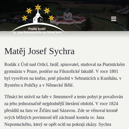
Matěj Josef Sychra
Rodák z Ústí nad Orlicí, farář, spisovatel, studoval na Piaristickém
gymnáziu v Praze, posléze na Filozofické fakultě. V roce 1801
byl vysvěcen na kněze, poté působil v Sebranicích u Kunštátu, v
Bystrém u Poličky a v Německé Bělé.
Třináct let strávil na faře v Jimramově a tento pobyt je považován
za jeho jednoznačně nejplodnější literární období. V roce 1824
přesídlil na faru ve Žďáru nad Sázavou. Zde se věnoval kromě
svých běžných povinností též záchraně kostela sv. Jana
Nepomuckého, který se opět ocitl na pokraji zkázy. Sychra