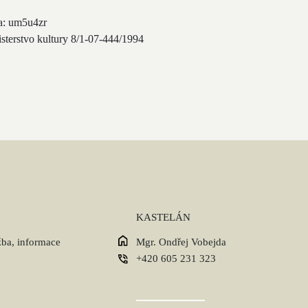
a: um5u4zr
isterstvo kultury 8/1-07-444/1994
KASTELÁN
žba, informace
Mgr. Ondřej Vobejda
+420 605 231 323