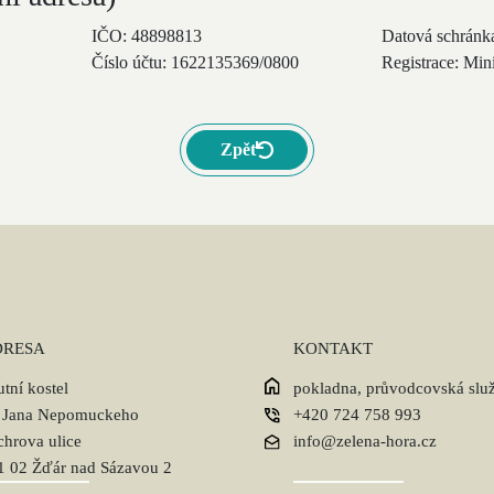
IČO: 48898813
Datová schránk
Číslo účtu: 1622135369/0800
Registrace: Min
Zpět
DRESA
KONTAKT
tní kostel
pokladna, průvodcovská slu
. Jana Nepomuckeho
+420 724 758 993
chrova ulice
info@zelena-hora.cz
1 02 Žďár nad Sázavou 2