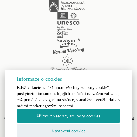
Informace o cookies
Když kliknete na "Přijmout všechny soubory cookie",
poskytnete tím souhlas k jejich ukládání na vašem zařízení,
což pomáhá s navigací na stránce, s analýzou využití dat a s
našimi marketingovými snahami.
Přijmout všechny soubory cookies
All Rights Reserved, Římskokatolická farnost Žďár nad Sázavou II © 2024
Webdesign by
LE CLAVERA s.r.o.
Nastavení cookies
Textová verze
|
Mapa Stránek
|
Prohlášení o Přístupnosti