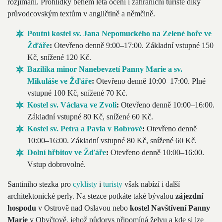
rozjímání. Prohlídky během léta ocení i zahraniční turisté díky
průvodcovským textům v angličtině a němčině.
Poutní kostel sv. Jana Nepomuckého na Zelené hoře ve
Žďáře
:
Otevřeno denně 9:00–17:00. Základní vstupné 150
Kč, snížené 120 Kč.
Bazilika minor Nanebevzetí Panny Marie a sv.
Mikuláše ve Žďáře
:
Otevřeno denně 10:00–17:00. Plné
vstupné 100 Kč, snížené 70 Kč.
Kostel sv. Václava ve Zvoli
:
Otevřeno denně 10:00–16:00.
Základní vstupné 80 Kč, snížené 60 Kč.
Kostel sv. Petra a Pavla v Bobrové
:
Otevřeno denně
10:00–16:00. Základní vstupné 80 Kč, snížené 60 Kč.
Dolní hřbitov ve Žďáře
:
Otevřeno denně 10:00–16:00.
Vstup dobrovolné.
Santiniho stezka pro
cyklisty
i
turisty
však nabízí i další
architektonické perly. Na stezce potkáte také bývalou
zájezdní
hospodu
v Ostrově nad Oslavou nebo
kostel Navštívení Panny
Marie
v Obyčtově, jehož půdorys připomíná želvu a kde si lze