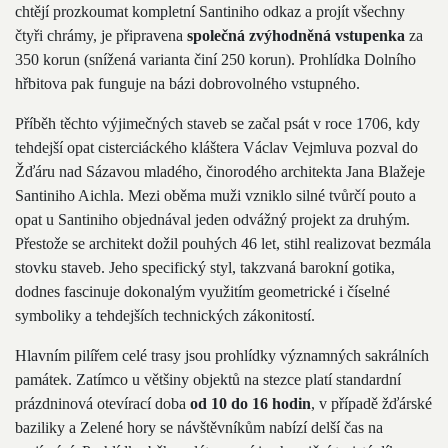
chtějí prozkoumat kompletní Santiniho odkaz a projít všechny
čtyři chrámy, je připravena
společná zvýhodněná vstupenka
za
350 korun (snížená varianta činí 250 korun). Prohlídka Dolního
hřbitova pak funguje na bázi dobrovolného vstupného.
Příběh těchto výjimečných staveb se začal psát v roce 1706, kdy
tehdejší opat cisterciáckého kláštera Václav Vejmluva pozval do
Žďáru nad Sázavou mladého, činorodého architekta Jana Blažeje
Santiniho Aichla. Mezi oběma muži vzniklo silné tvůrčí pouto a
opat u Santiniho objednával jeden odvážný projekt za druhým.
Přestože se architekt dožil pouhých 46 let, stihl realizovat bezmála
stovku staveb. Jeho specifický styl, takzvaná barokní gotika,
dodnes fascinuje dokonalým využitím geometrické i číselné
symboliky a tehdejších technických zákonitostí.
Hlavním pilířem celé trasy jsou prohlídky významných sakrálních
památek. Zatímco u většiny objektů na stezce platí standardní
prázdninová otevírací doba
od 10 do 16 hodin
, v případě žďárské
baziliky a Zelené hory se návštěvníkům nabízí delší čas na