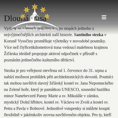
Dlouhá trasa
Vydejte se o letních prázdninách po stopách jednoho z
nejvýjimečnějších architektů naší historie.
Santiniho stezka
v
Koruně Vysočiny proměňuje výletníky v novodobé poutníky.
Více než čtyřicetikilometrová trasa vedoucí malebnou krajinou
Žďárska ideálně propojuje aktivní odpočinek v přírodě s
poznáním jedinečného kulturního dědictví.
Stezka je pro veřejnost otevřena od 1. července do 31. srpna a
nabízí možnost prohlídek pěti architektonických skvostů. Poutníci
tak mohou navštívit slavný žďárský kostel sv. Jana Nepomuckého
na Zelené hoře, který je památkou UNESCO, sousední baziliku
minor Nanebevzetí Panny Marie a sv. Mikuláše v zámku,
mystický Dolní hřbitov, kostel sv. Václava ve Zvoli a kostel sv.
Petra a Pavla v Bobrové. Jednotlivé vstupenky si můžete koupit
flexibilně v jakémkoliv zrovna navštíveném objektu. Pro ty, kteří