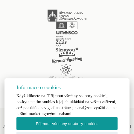
Informace o cookies
Když kliknete na "Přijmout všechny soubory cookie",
poskytnete tím souhlas k jejich ukládání na vašem zařízení,
což pomáhá s navigací na stránce, s analýzou využití dat a s
našimi marketingovými snahami.
Přijmout všechny soubory cookies
All Rights Reserved, Římskokatolická farnost Žďár nad Sázavou II © 2024
Webdesign by
LE CLAVERA s.r.o.