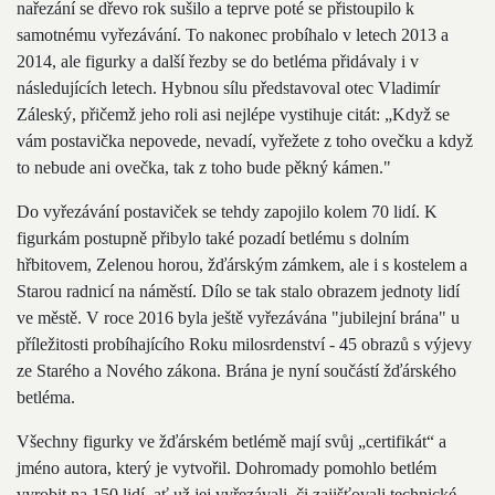
nařezání se dřevo rok sušilo a teprve poté se přistoupilo k
samotnému vyřezávání. To nakonec probíhalo v letech 2013 a
2014, ale figurky a další řezby se do betléma přidávaly i v
následujících letech. Hybnou sílu představoval otec Vladimír
Záleský, přičemž jeho roli asi nejlépe vystihuje citát: „Když se
vám postavička nepovede, nevadí, vyřežete z toho ovečku a když
to nebude ani ovečka, tak z toho bude pěkný kámen."
Do vyřezávání postaviček se tehdy zapojilo kolem 70 lidí. K
figurkám postupně přibylo také pozadí betlému s dolním
hřbitovem, Zelenou horou, žďárským zámkem, ale i s kostelem a
Starou radnicí na náměstí. Dílo se tak stalo obrazem jednoty lidí
ve městě. V roce 2016 byla ještě vyřezávána "jubilejní brána" u
příležitosti probíhajícího Roku milosrdenství - 45 obrazů s výjevy
ze Starého a Nového zákona. Brána je nyní součástí žďárského
betléma.
Všechny figurky ve žďárském betlémě mají svůj „certifikát“ a
jméno autora, který je vytvořil. Dohromady pomohlo betlém
vyrobit na 150 lidí, ať už jej vyřezávali, či zajišťovali technické