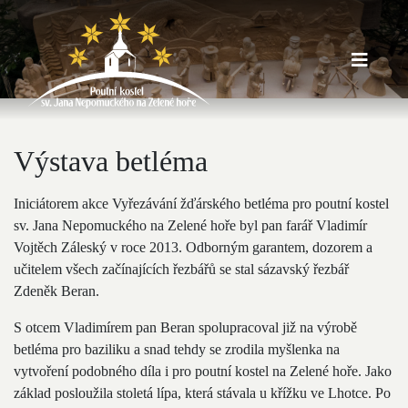
Výstava betléma
Iniciátorem akce Vyřezávání žďárského betléma pro poutní kostel
sv. Jana Nepomuckého na Zelené hoře byl pan farář Vladimír
Vojtěch Záleský v roce 2013. Odborným garantem, dozorem a
učitelem všech začínajících řezbářů se stal sázavský řezbář
Zdeněk Beran.
S otcem Vladimírem pan Beran spolupracoval již na výrobě
betléma pro baziliku a snad tehdy se zrodila myšlenka na
vytvoření podobného díla i pro poutní kostel na Zelené hoře. Jako
základ posloužila stoletá lípa, která stávala u křížku ve Lhotce. Po