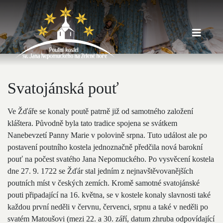
Svatojánská pouť
Ve Žďáře se konaly poutě patrně již od samotného založení
kláštera. Původně byla tato tradice spojena se svátkem
Nanebevzetí Panny Marie v polovině srpna. Tuto událost ale po
postavení poutního kostela jednoznačně předčila nová barokní
pouť na počest svatého Jana Nepomuckého. Po vysvěcení kostela
dne 27. 9. 1722 se Žďár stal jedním z nejnavštěvovanějších
poutních míst v českých zemích. Kromě samotné svatojánské
pouti připadající na 16. května, se v kostele konaly slavnosti také
každou první neděli v červnu, červenci, srpnu a také v neděli po
svatém Matoušovi (mezi 22. a 30. září, datum zhruba odpovídající