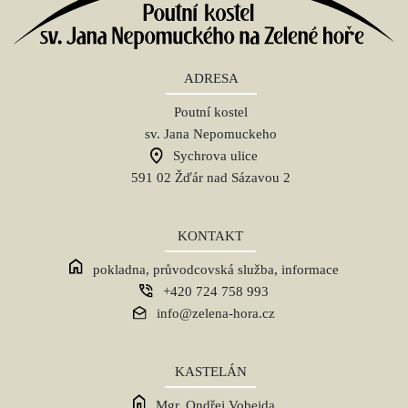
ADRESA
Poutní kostel
sv. Jana Nepomuckeho
Sychrova ulice
591 02 Žďár nad Sázavou 2
KONTAKT
pokladna, průvodcovská služba, informace
+420 724 758 993
info@zelena-hora.cz
KASTELÁN
Mgr. Ondřej Vobejda