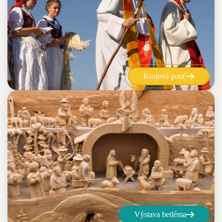
Krojová pouť
Výstava betléma